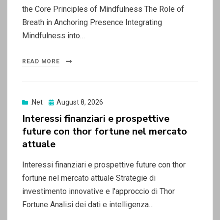
country of 80.62 million may help give those rather
the Core Principles of Mindfulness The Role of
meager numbers a boost, and spark a renewed interest
Breath in Anchoring Presence Integrating
in the 13 year old tournament series.
Mindfulness into…
österreich Online Casino
READ MORE
Multiple mask symbols can land you a great payout.
Free Parking, Chance cards and Go to Jail.
.Net
Posted
August 8, 2026
on
Phone bill deposit slots
Interessi finanziari e prospettive
future con thor fortune nel mercato
attuale
Sport News Fußball
Using a combination of shapes, colours and shading make it
Interessi finanziari e prospettive future con thor
look beautiful and way better than other pokies with gems as a
fortune nel mercato attuale Strategie di
theme.
investimento innovative e l'approccio di Thor
Sportwetten Anbieter Apple Pay
These are the ones that will provide honest, in-depth
Fortune Analisi dei dati e intelligenza…
information on all of the best casino sites in Australia operating