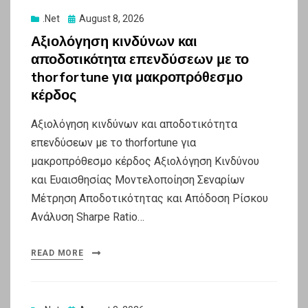
.Net
Posted
August 8, 2026
on
Αξιολόγηση κινδύνων και
αποδοτικότητα επενδύσεων με το
thorfortune για μακροπρόθεσμο
κέρδος
Αξιολόγηση κινδύνων και αποδοτικότητα
επενδύσεων με το thorfortune για
μακροπρόθεσμο κέρδος Αξιολόγηση Κινδύνου
και Ευαισθησίας Μοντελοποίηση Σεναρίων
Μέτρηση Αποδοτικότητας και Απόδοση Ρίσκου
Ανάλυση Sharpe Ratio…
READ MORE