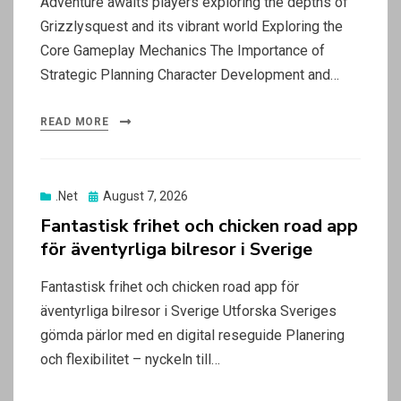
Adventure awaits players exploring the depths of
Grizzlysquest and its vibrant world Exploring the
Core Gameplay Mechanics The Importance of
Strategic Planning Character Development and…
READ MORE
.Net
Posted
August 7, 2026
on
Fantastisk frihet och chicken road app
för äventyrliga bilresor i Sverige
Fantastisk frihet och chicken road app för
äventyrliga bilresor i Sverige Utforska Sveriges
gömda pärlor med en digital reseguide Planering
och flexibilitet – nyckeln till…