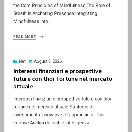
country of 80.62 million may help give those rather
the Core Principles of Mindfulness The Role of
meager numbers a boost, and spark a renewed interest
Breath in Anchoring Presence Integrating
in the 13 year old tournament series.
Mindfulness into…
österreich Online Casino
READ MORE
Multiple mask symbols can land you a great payout.
Free Parking, Chance cards and Go to Jail.
.Net
Posted
August 8, 2026
on
Phone bill deposit slots
Interessi finanziari e prospettive
future con thor fortune nel mercato
attuale
Sport News Fußball
Using a combination of shapes, colours and shading make it
Interessi finanziari e prospettive future con thor
look beautiful and way better than other pokies with gems as a
fortune nel mercato attuale Strategie di
theme.
investimento innovative e l'approccio di Thor
Sportwetten Anbieter Apple Pay
These are the ones that will provide honest, in-depth
Fortune Analisi dei dati e intelligenza…
information on all of the best casino sites in Australia operating