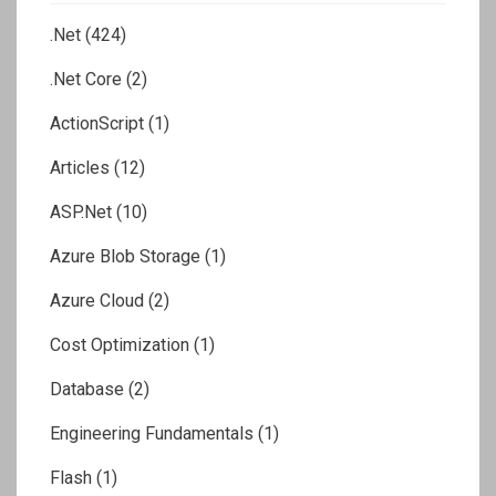
.Net
(424)
.Net Core
(2)
ActionScript
(1)
Articles
(12)
ASP.Net
(10)
Azure Blob Storage
(1)
Azure Cloud
(2)
Cost Optimization
(1)
Database
(2)
Engineering Fundamentals
(1)
Flash
(1)