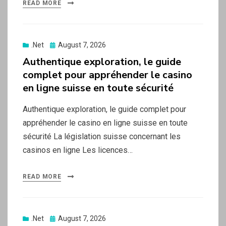
READ MORE
.Net
Posted
August 7, 2026
on
Authentique exploration, le guide
complet pour appréhender le casino
en ligne suisse en toute sécurité
Authentique exploration, le guide complet pour
appréhender le casino en ligne suisse en toute
sécurité La législation suisse concernant les
casinos en ligne Les licences…
READ MORE
.Net
Posted
August 7, 2026