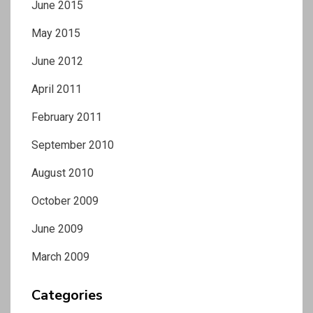
June 2015
May 2015
June 2012
April 2011
February 2011
September 2010
August 2010
October 2009
June 2009
March 2009
Categories