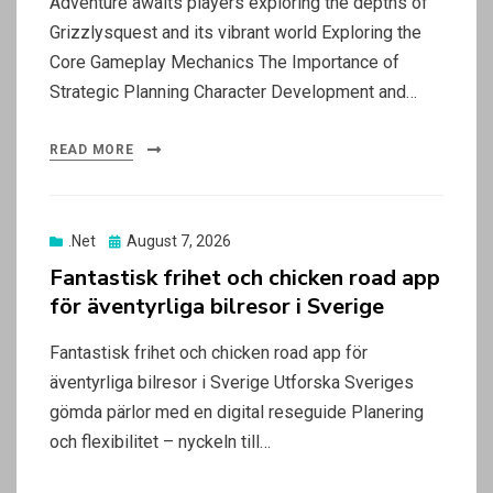
Adventure awaits players exploring the depths of
Grizzlysquest and its vibrant world Exploring the
Core Gameplay Mechanics The Importance of
Strategic Planning Character Development and…
READ MORE
.Net
Posted
August 7, 2026
on
Fantastisk frihet och chicken road app
för äventyrliga bilresor i Sverige
Fantastisk frihet och chicken road app för
äventyrliga bilresor i Sverige Utforska Sveriges
gömda pärlor med en digital reseguide Planering
och flexibilitet – nyckeln till…