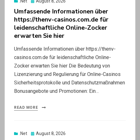
.Net
Posted
August 8, 2026
on
Umfassende Informationen über
https://thenv-casinos.com.de für
leidenschaftliche Online-Zocker
erwarten Sie hier
Umfassende Informationen über https://thenv-
casinos.com.de für leidenschaftliche Online-
Zocker erwarten Sie hier Die Bedeutung von
Lizenzierung und Regulierung für Online-Casinos
Sicherheitsprotokolle und Datenschutzmaßnahmen
Bonusangebote und Promotionen: Ein…
READ MORE
.Net
Posted
August 8, 2026