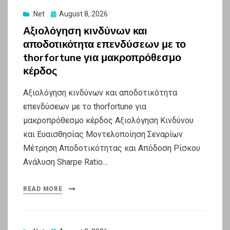
.Net
Posted
August 8, 2026
on
Αξιολόγηση κινδύνων και
αποδοτικότητα επενδύσεων με το
thorfortune για μακροπρόθεσμο
κέρδος
Αξιολόγηση κινδύνων και αποδοτικότητα
επενδύσεων με το thorfortune για
μακροπρόθεσμο κέρδος Αξιολόγηση Κινδύνου
και Ευαισθησίας Μοντελοποίηση Σεναρίων
Μέτρηση Αποδοτικότητας και Απόδοση Ρίσκου
Ανάλυση Sharpe Ratio…
READ MORE