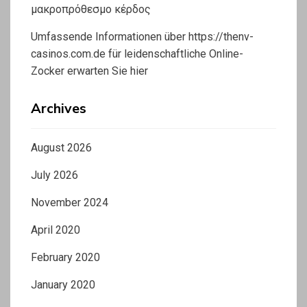
μακροπρόθεσμο κέρδος
Umfassende Informationen über https://thenv-
casinos.com.de für leidenschaftliche Online-
Zocker erwarten Sie hier
Archives
August 2026
July 2026
November 2024
April 2020
February 2020
January 2020