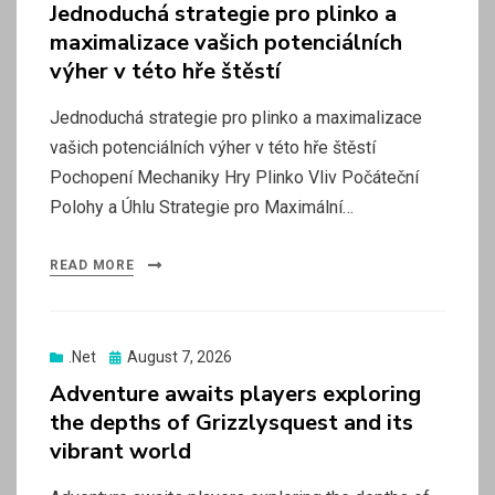
on
Jednoduchá strategie pro plinko a
maximalizace vašich potenciálních
výher v této hře štěstí
Jednoduchá strategie pro plinko a maximalizace
vašich potenciálních výher v této hře štěstí
Pochopení Mechaniky Hry Plinko Vliv Počáteční
Polohy a Úhlu Strategie pro Maximální…
READ MORE
.Net
Posted
August 7, 2026
on
Adventure awaits players exploring
the depths of Grizzlysquest and its
vibrant world