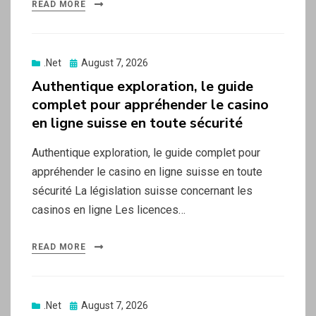
READ MORE
.Net
Posted
August 7, 2026
on
Authentique exploration, le guide
complet pour appréhender le casino
en ligne suisse en toute sécurité
Authentique exploration, le guide complet pour
appréhender le casino en ligne suisse en toute
sécurité La législation suisse concernant les
casinos en ligne Les licences…
READ MORE
.Net
Posted
August 7, 2026