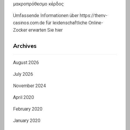
μακροπρόθεσμο κέρδος
Umfassende Informationen über https://thenv-
casinos.com.de für leidenschaftliche Online-
Zocker erwarten Sie hier
Archives
August 2026
July 2026
November 2024
April 2020
February 2020
January 2020