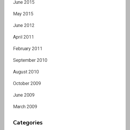
June 2015
May 2015
June 2012
April 2011
February 2011
September 2010
August 2010
October 2009
June 2009
March 2009
Categories